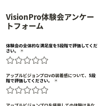
VisionPro体験会アンケー
トフォーム
体験会の全体的な満足度を5段階で評価してくだ
さい。
*
1つ星
2つ星
3つ星
4つ星
5つ星
アップルビジョンプロvの装着感について、
5段
階で評価してください。
*
1つ星
2つ星
3つ星
4つ星
5つ星
アップルビジョンプロを使用しての体験はあな